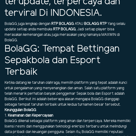
terupdate, terpercaya dan
terviral Di INDONESIA.
BolaGG juga lengkap dengan
RTP BOLAGG
ATAU
BOLAGG RTP
Yang selalu
update setiap anda membuka
RTP BOLAGG
, Jadi setiap player bisa
merasakan kemenangan atau juga merasakan yang namanya MAXWIN di
BolaGG.
BolaGG: Tempat Bettingan
Sepakbola dan Esport
Terbaik
Ketika datang ke taruhan olahraga, memilih platform yang tepat adalah kunci
untuk pengalaman yang menyenangkan dan aman. Salah satu platform yang
telah menarik perhatian banyak penggemar Sepak bola dan Esport adalah
BolaGG. Berikut ini adalah beberapa alasan mengapa BolaGG dianggap
sebagai tempat taruhan terbaik untuk kedua turnamen besar tersebut.
Keunggulan BolaGG
1.
Keamanan dan Kepercayaan
BolaGG dikenal sebagai platform yang aman dan terpercaya. Mereka memiliki
lisensi resmi dan menggunakan teknologi enkripsi terbaru untuk melindungi
data pribadi dan keuangan pengguna. Selain itu, BolaGG memiliki reputasi